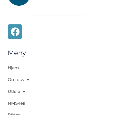
F
a
c
Meny
e
b
Hjem
o
o
Om oss
k
Utleie
NMS-leir