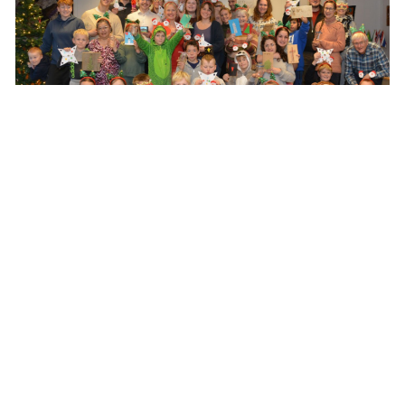
Vendepunkt for Fjordglimt: fulle
hus og nye konsepter
22 desember 2025
«Herre, din jord bærer mat nok for alle. Takk for den delen
du vil vi skal ha.» Dette er bordverset vi ofte synger på
Fjordglimt — og i høst har