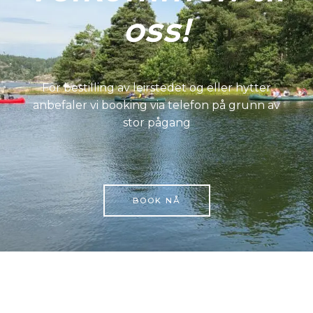
oss!
For bestilling av leirstedet og eller hytter
anbefaler vi booking via telefon på grunn av
stor pågang
BOOK NÅ