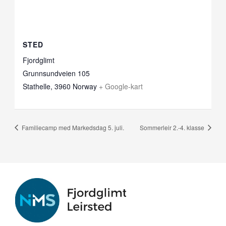
STED
Fjordglimt
Grunnsundveien 105
Stathelle
,
3960
Norway
+ Google-kart
Familiecamp med Markedsdag 5. juli.
Sommerleir 2.-4. klasse