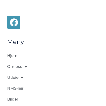
F
a
c
Meny
e
b
Hjem
o
o
Om oss
k
Utleie
NMS-leir
Bilder